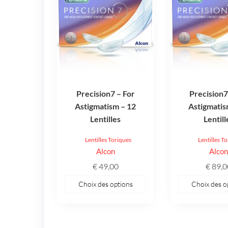
a
a
plusieurs
plusieurs
variations.
variations.
Les
Les
options
options
peuvent
peuvent
être
être
Precision7 – For
Precision7
choisies
choisies
Astigmatism – 12
Astigmatis
sur
sur
Lentilles
Lentill
la
la
page
page
Lentilles Toriques
Lentilles T
du
du
Alcon
Alco
produit
produit
€
49,00
€
89,0
Choix des options
Choix des o