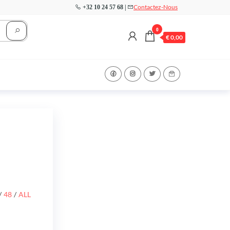
Contactez-Nous
+32 10 24 57 68 |
0
€
0,00
/
48
/
ALL