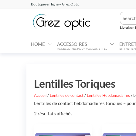
Aller
Boutique en ligne – Grez Optic
au
Grez
Votre
contenu
Opticien
Optic –
en ligne
Livraison 
Boutique
HOME
ACCESSOIRES
ENTRET
ACCESSOIRES POUR VOS LUNETTES
ENTRETIEN
Lentilles Toriques
Accueil
/
Lentilles de contact
/
Lentilles Hebdomadaires
/ L
Lentilles de contact hebdomadaires toriques – pou
2 résultats affichés
Ce
Ce
produit
produit