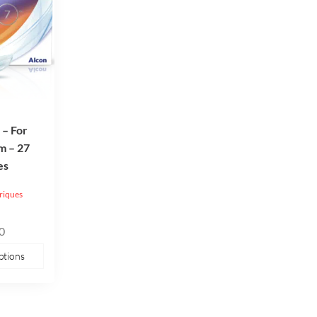
 – For
m – 27
es
oriques
n
0
ptions