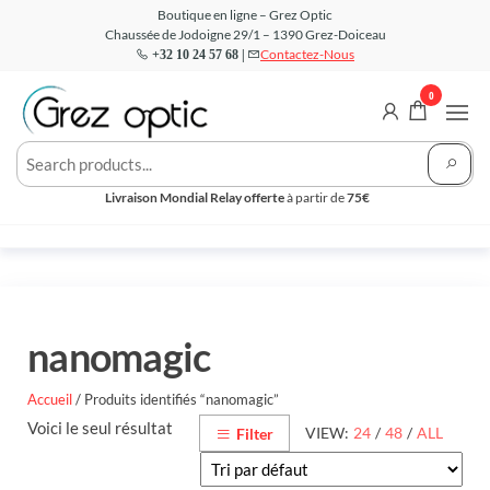
Aller
Boutique en ligne – Grez Optic
Chaussée de Jodoigne 29/1 – 1390 Grez-Doiceau
au
Contactez-Nous
+32 10 24 57 68 |
contenu
0
Grez
Votre
Opticien
Optic –
en ligne
Livraison Mondial Relay offerte
à partir de
75€
Boutique
nanomagic
Accueil
/ Produits identifiés “nanomagic”
Voici le seul résultat
VIEW:
24
/
48
/
ALL
Filter