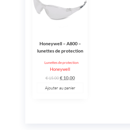
Honeywell – A800 –
lunettes de protection
Lunettes de protection
Honeywell
Le
Le
€
10,00
€
15,00
prix
prix
Ajouter au panier
initial
actuel
était :
est :
€ 15,00.
€ 10,00.