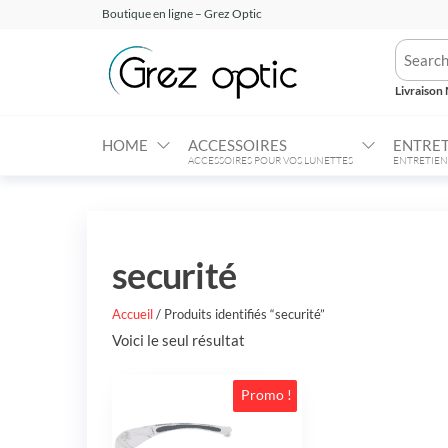
Aller
Boutique en ligne – Grez Optic
au
Grez
Votre
contenu
Opticien
Optic –
en ligne
Livraison 
Boutique
HOME
ACCESSOIRES
ENTRET
ACCESSOIRES POUR VOS LUNETTES
ENTRETIEN
securité
Accueil
/ Produits identifiés “securité”
Voici le seul résultat
Promo !