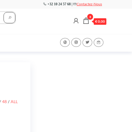
Contactez-Nous
+32 10 24 57 68 |
0
€
0,00
/
48
/
ALL