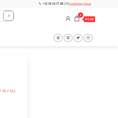
Contactez-Nous
+32 10 24 57 68 |
0
€
0,00
/
48
/
ALL