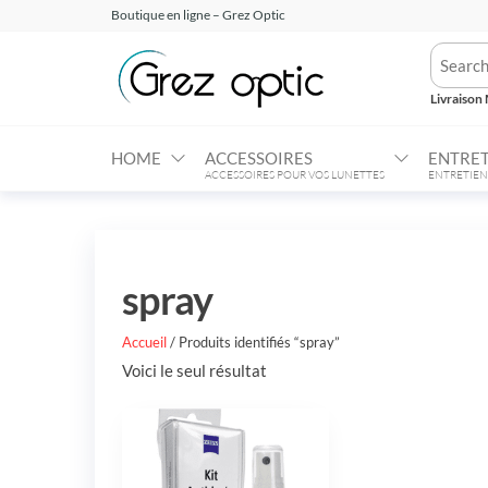
Aller
Boutique en ligne – Grez Optic
au
Grez
Votre
contenu
Opticien
Optic –
en ligne
Livraison 
Boutique
HOME
ACCESSOIRES
ENTRET
ACCESSOIRES POUR VOS LUNETTES
ENTRETIEN
spray
Accueil
/ Produits identifiés “spray”
Voici le seul résultat