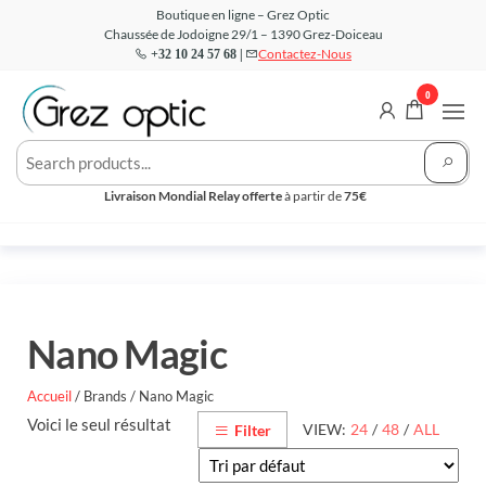
Aller
Boutique en ligne – Grez Optic
Chaussée de Jodoigne 29/1 – 1390 Grez-Doiceau
au
Contactez-Nous
+32 10 24 57 68 |
contenu
0
Grez
Votre
Opticien
Optic –
en ligne
Livraison Mondial Relay offerte
à partir de
75€
Boutique
Nano Magic
Accueil
/ Brands / Nano Magic
Voici le seul résultat
VIEW:
24
/
48
/
ALL
Filter