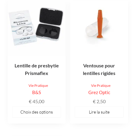
Ce
produit
a
plusieurs
variations.
Les
options
peuvent
être
Lentille de presbytie
Ventouse pour
choisies
Prismaflex
lentilles rigides
sur
la
Vie Pratique
Vie Pratique
page
B&S
Grez Optic
du
€
45,00
€
2,50
produit
Choix des options
Lire la suite