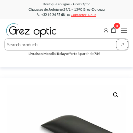
Aller
Boutique en ligne – Grez Optic
Chaussée de Jodoigne 29/1 – 1390 Grez-Doiceau
au
Contactez-Nous
+32 10 24 57 68 |
contenu
0
Grez
Votre
Opticien
Optic –
en ligne
Livraison Mondial Relay offerte
à partir de
75€
Boutique