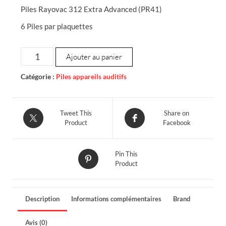
Piles Rayovac 312 Extra Advanced (PR41)
6 Piles par plaquettes
quantité
Ajouter au panier
de
Piles
Catégorie :
Piles appareils auditifs
Rayovac
-
312
Tweet This
Share on
Product
Facebook
-
Brun
Pin This
Product
Description
Informations complémentaires
Brand
Avis (0)