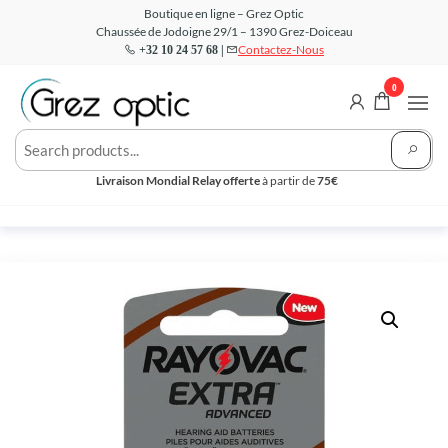
Aller
Boutique en ligne – Grez Optic
Chaussée de Jodoigne 29/1 – 1390 Grez-Doiceau
au
Contactez-Nous
+32 10 24 57 68 |
contenu
0
Grez
Votre
Opticien
Optic –
en ligne
Livraison Mondial Relay offerte
à partir de
75€
Boutique