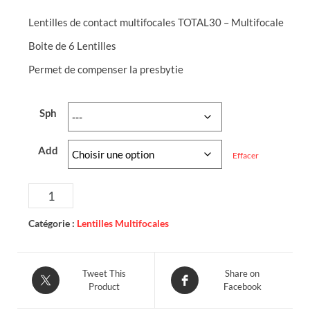
Lentilles de contact multifocales TOTAL30 – Multifocale
Boite de 6 Lentilles
Permet de compenser la presbytie
Sph
Add
Effacer
quantité
Ajouter au panier
de
TOTAL30
Catégorie :
Lentilles Multifocales
-
Multifocale
-
Tweet This
Share on
Product
Facebook
6
Lentilles