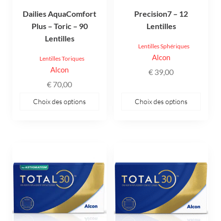
être
être
Dailies AquaComfort
Precision7 – 12
choisies
choisies
Plus – Toric – 90
Lentilles
sur
sur
Lentilles
la
la
Lentilles Sphériques
page
page
Alcon
Lentilles Toriques
du
du
Alcon
€
39,00
produit
produit
€
70,00
Choix des options
Choix des options
Ce
Ce
produit
produit
a
a
plusieurs
plusieurs
variations.
variations.
Les
Les
options
options