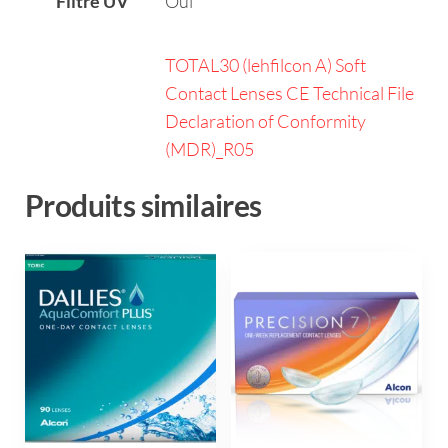
Filtre UV
Oui
TOTAL30 (lehfilcon A) Soft
Contact Lenses CE Technical File
Declaration of Conformity
(MDR)_R05
Produits similaires
Ce
Ce
produit
produit
a
a
plusieurs
plusieurs
variations.
variations.
Les
Les
options
options
peuvent
peuvent