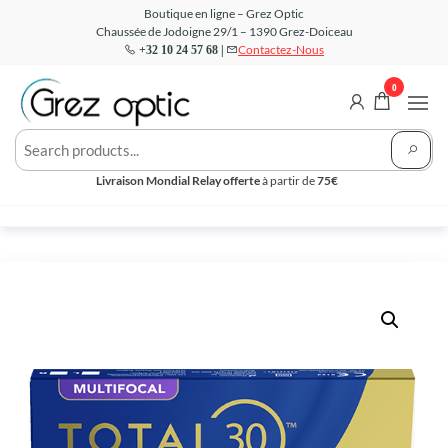
Aller
Boutique en ligne – Grez Optic
Chaussée de Jodoigne 29/1 – 1390 Grez-Doiceau
au
Contactez-Nous
+32 10 24 57 68 |
contenu
0
Grez
Votre
Opticien
Optic –
en ligne
Livraison Mondial Relay offerte
à partir de
75€
Boutique