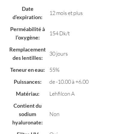
Date
12 mois et plus
d’expiration:
Perméabilité à
154 Dk/t
l’oxygène:
Remplacement
30 jours
des lentilles:
Teneur en eau:
55%
Puissances:
de -10.00 à +6.00
Matériau:
Lehfilcon A
Contient du
sodium
Non
hyaluronate: