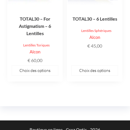
peuvent
peuvent
être
être
TOTAL30 – For
TOTAL30 – 6 Lentilles
choisies
choisies
Astigmatism – 6
sur
sur
Lentilles Sphériques
Lentilles
la
la
Alcon
page
page
Lentilles Toriques
€
45,00
du
du
Alcon
produit
produit
€
60,00
Choix des options
Choix des options
Boutique en ligne - Grez Optic - 2026