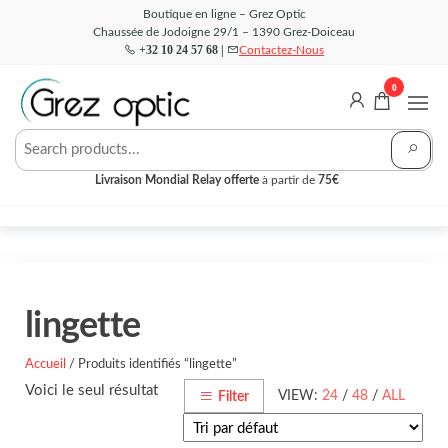
Aller
Boutique en ligne – Grez Optic
Chaussée de Jodoigne 29/1 – 1390 Grez-Doiceau
au
+32 10 24 57 68 |
Contactez-Nous
contenu
0
Grez
Votre
Opticien
Optic –
en ligne
Livraison Mondial Relay offerte
à partir de
75€
Boutique
lingette
Accueil
/ Produits identifiés “lingette”
Voici le seul résultat
VIEW:
24
/
48
/
ALL
Filter