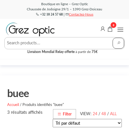
Aller
Boutique en ligne – Grez Optic
Chaussée de Jodoigne 29/1 – 1390 Grez-Doiceau
au
+32 10 24 57 68 |
Contactez-Nous
contenu
0
Grez
Votre
Opticien
Optic –
en ligne
Livraison Mondial Relay offerte
à partir de
75€
Boutique
buee
Accueil
/ Produits identifiés “buee”
3 résultats affichés
VIEW:
24
/
48
/
ALL
Filter